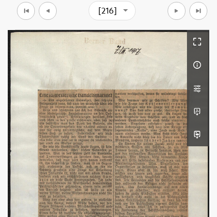
[216]