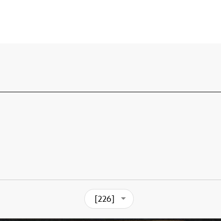
[226]