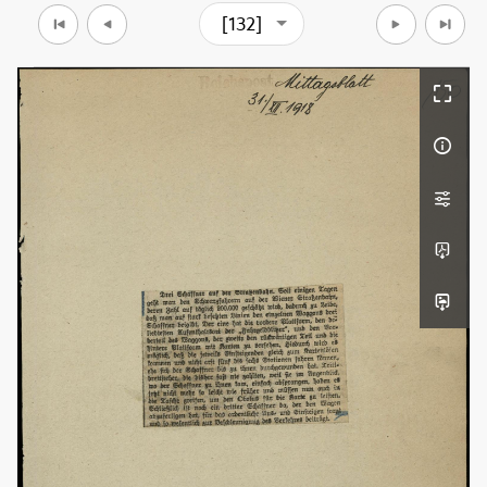
[132]