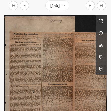
[156]