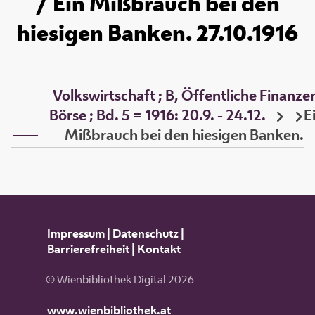
/ Ein Mißbrauch bei den
hiesigen Banken. 27.10.1916
Volkswirtschaft ; B, Öffentliche Finanze
Börse ; Bd. 5 = 1916: 20.9. - 24.12.
E
Mißbrauch bei den hiesigen Banken.
Impressum
|
Datenschutz
|
Barrierefreiheit
|
Kontakt
© Wienbibliothek Digital 2026
www.wienbibliothek.at