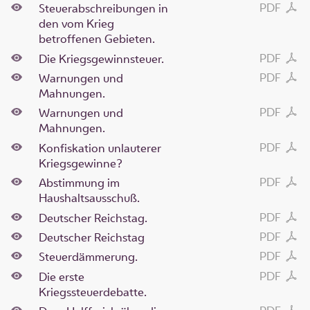
PDF
Steuerabschreibungen in
den vom Krieg
betroffenen Gebieten.
PDF
Die Kriegsgewinnsteuer.
PDF
Warnungen und
Mahnungen.
PDF
Warnungen und
Mahnungen.
PDF
Konfiskation unlauterer
Kriegsgewinne?
PDF
Abstimmung im
Haushaltsausschuß.
PDF
Deutscher Reichstag.
PDF
Deutscher Reichstag
PDF
Steuerdämmerung.
PDF
Die erste
Kriegssteuerdebatte.