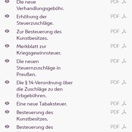
PDF
Die neue
Verhandlungsgebühr.
PDF
Erhöhung der
Steuerzuschläge.
PDF
Zur Besteuerung des
Kunstbesitzes.
PDF
Merkblatt zur
Kriegsgewinnsteuer.
PDF
Die neuen
Steuernzuschläge in
Preußen.
PDF
Die § 14-Verordnung über
die Zuschläge zu den
Erbgebühren.
PDF
Eine neue Tabaksteuer.
PDF
Besteuerung des
Kunstbesitzes.
PDF
Besteuerung des