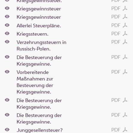
Kriegsgewinnsteuer.
PDF
Kriegsgewinnsteuer
PDF
Kriegsgewinnsteuer
PDF
Allerlei Steuerpläne.
PDF
Kriegssteuern.
PDF
Verzehrungssteuern in
Russisch-Polen.
PDF
Die Besteuerung der
Kriegsgewinne.
PDF
Vorbereitende
Maßnahmen zur
Besteuerung der
Kriegsgewinne.
PDF
Die Besteuerung der
Kriegsgewinne.
PDF
Die Besteuerung der
Kriegsgewinne.
PDF
Junggesellensteuer?