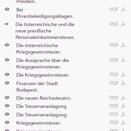
Preußen.
PDF
Bei
Ehrenbeleidigungsklagen.
PDF
Die österreichische und die
neue preußische
Personaleinkommensteuer.
PDF
Die österreichische
Kriegsgewinnsteuer.
PDF
Die Aussprache über die
Kriegsgewinnsteuer.
PDF
Die Kriegsgewinnsteuer.
PDF
Finanzen der Stadt
Budapest.
PDF
Die neuen Reichssteuern.
PDF
Die Steuerveranlagung
PDF
Die Steuerveranlagung.
PDF
Kriegsgewinnsteuer.
PDF