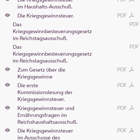
im Haushalts-Ausschuß.
PDF
Die Kriegsgewinnsteuer.
PD
Das
Kriegsgewinnbesteuerungsgesetz
im Reichstagsausschuß.
PD
Das
Kriegsgewinnbesteuerungsgesetz
im Reichstagsausschuß.
PDF
Zum Gesetz über die
Kriegsgewinne
PDF
Die erste
Kommissionslesung der
Kriegsgewinnsteuer.
PDF
Kriegsgewinnsteuer und
Ernährungsfragen im
Reichshaushaltsausschuß.
PDF
Die Kriegsgewinnsteuer
im Ausschusse des