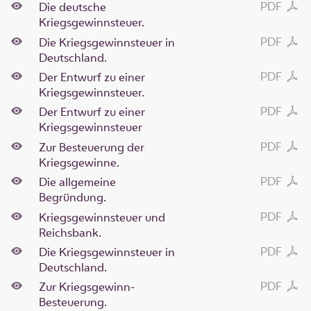
PDF
Die deutsche
Kriegsgewinnsteuer.
PDF
Die Kriegsgewinnsteuer in
Deutschland.
PDF
Der Entwurf zu einer
Kriegsgewinnsteuer.
PDF
Der Entwurf zu einer
Kriegsgewinnsteuer
PDF
Zur Besteuerung der
Kriegsgewinne.
PDF
Die allgemeine
Begründung.
PDF
Kriegsgewinnsteuer und
Reichsbank.
PDF
Die Kriegsgewinnsteuer in
Deutschland.
PDF
Zur Kriegsgewinn-
Besteuerung.