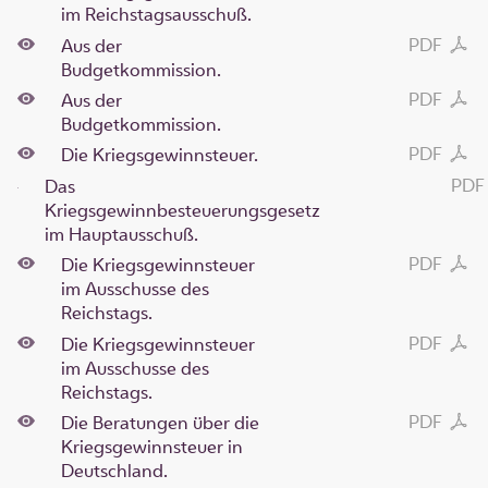
im Reichstagsausschuß.
PDF
Aus der
Budgetkommission.
PDF
Aus der
Budgetkommission.
PDF
Die Kriegsgewinnsteuer.
PD
Das
Kriegsgewinnbesteuerungsgesetz
im Hauptausschuß.
PDF
Die Kriegsgewinnsteuer
im Ausschusse des
Reichstags.
PDF
Die Kriegsgewinnsteuer
im Ausschusse des
Reichstags.
PDF
Die Beratungen über die
Kriegsgewinnsteuer in
Deutschland.