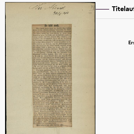
Titela
Er