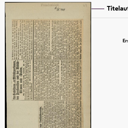
Titela
Er