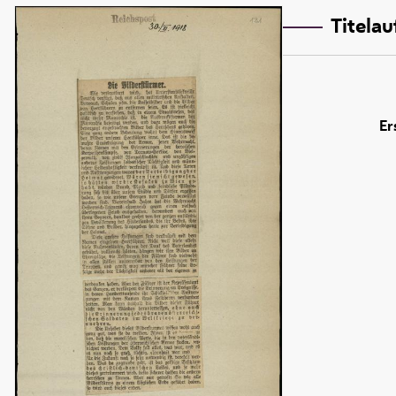
Titela
Er