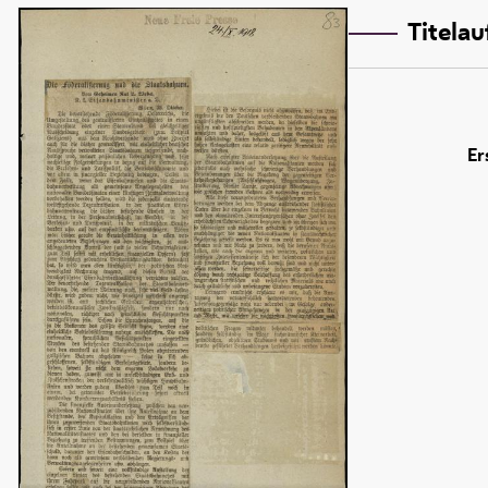
Titela
Er