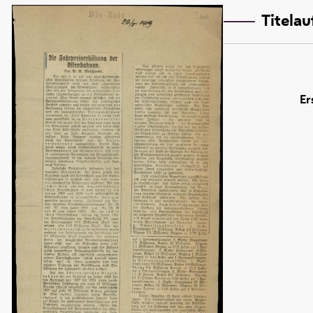
Titela
Er