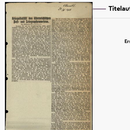
Titela
Er