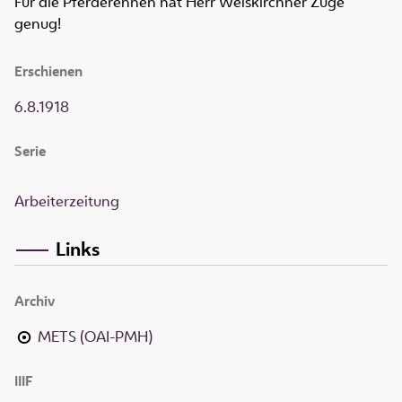
Für die Pferderennen hat Herr Weiskirchner Züge
genug!
Erschienen
6.8.1918
Serie
Arbeiterzeitung
Links
Archiv
METS (OAI-PMH)
IIIF