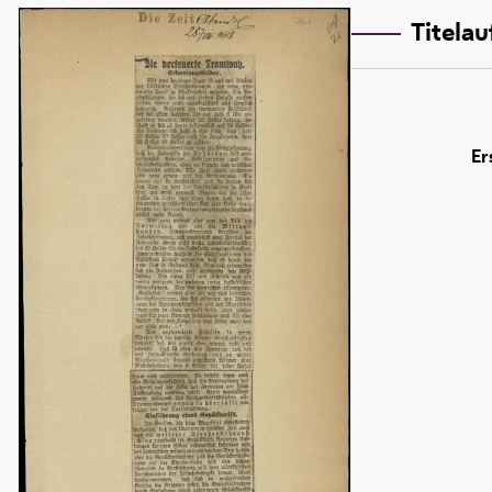
Titela
Er