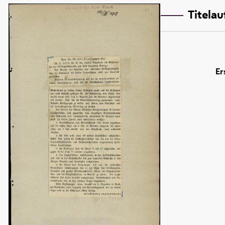
Titela
Er