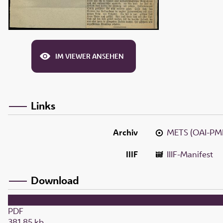
IM VIEWER ANSEHEN
Links
Archiv
METS (OAI-PM
IIIF
IIIF-Manifest
Download
PDF
381,85 kb