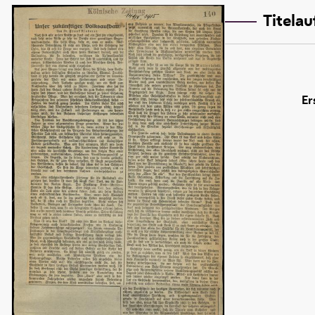
Titela
Er