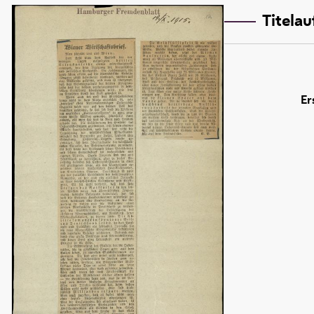
Titela
Er