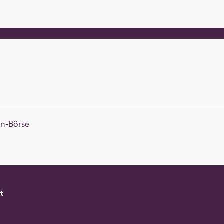
en-Börse
t