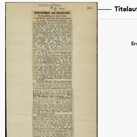
Titela
Er