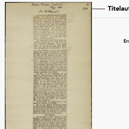
Titela
Er