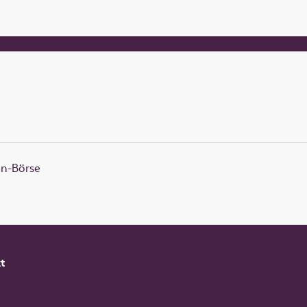
en-Börse
t