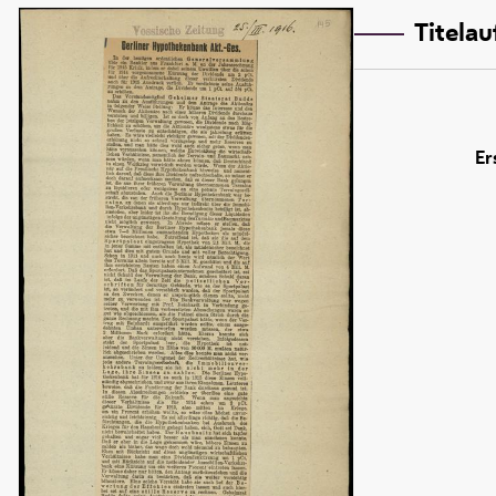
Titela
Er