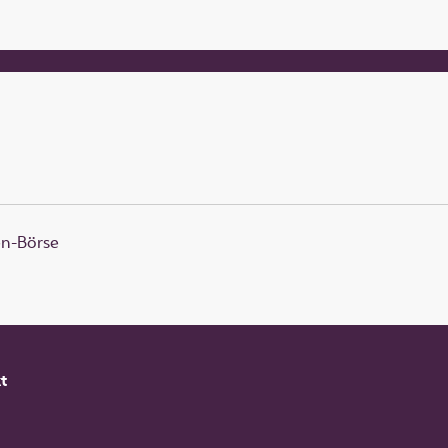
en-Börse
t