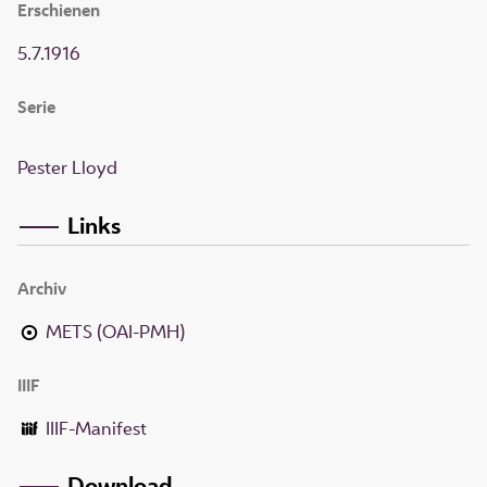
Erschienen
5.7.1916
Serie
Pester Lloyd
Links
Archiv
METS (OAI-PMH)
IIIF
IIIF-Manifest
Download