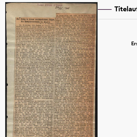
Titela
Er