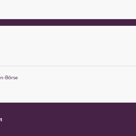
en-Börse
t