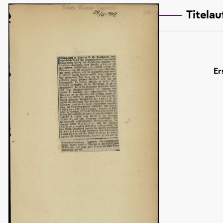
Titela
Er