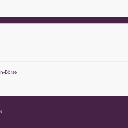
en-Börse
t