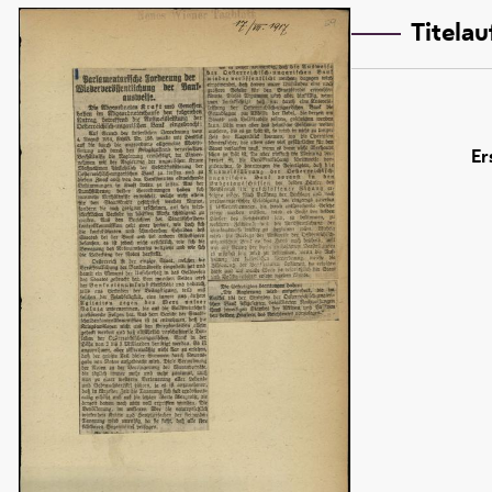
Titela
Er