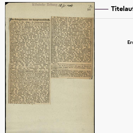
Titela
Er