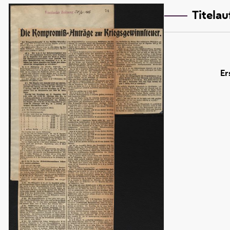
Titela
Er