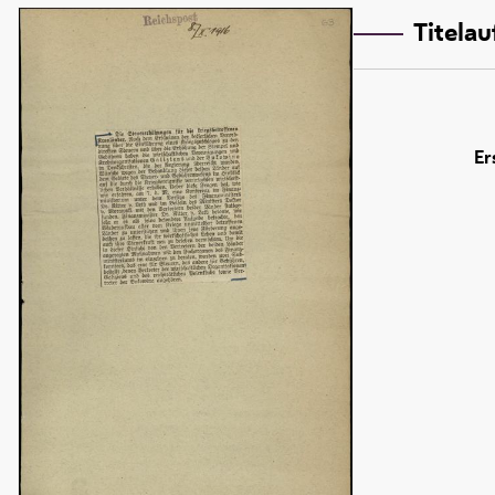
Titela
Er