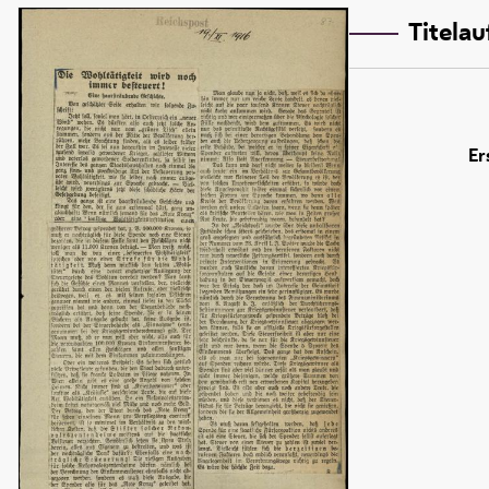
Titela
Er