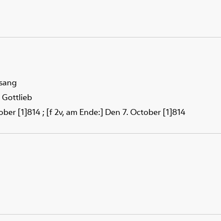
 sang
 Gottlieb
tober [1]814 ; [f 2v, am Ende:] Den 7. October [1]814