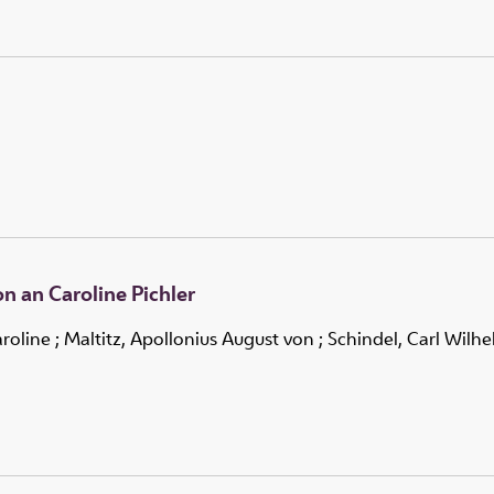
on an Caroline Pichler
aroline
;
Maltitz, Apollonius August von
;
Schindel, Carl Wilh