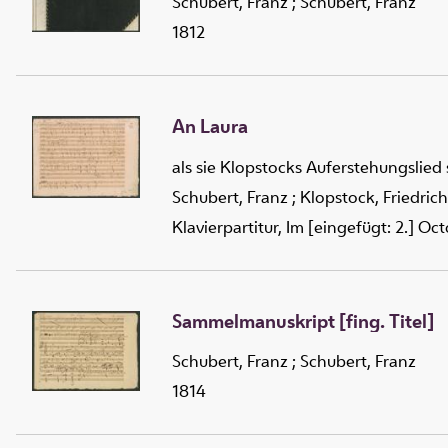
Schubert, Franz
;
Schubert, Franz
1812
An Laura
als sie Klopstocks Auferstehungslied
Schubert, Franz
;
Klopstock, Friedrich
Klavierpartitur, Im [eingefügt: 2.] Oc
Sammelmanuskript [fing. Titel]
Schubert, Franz
;
Schubert, Franz
1814