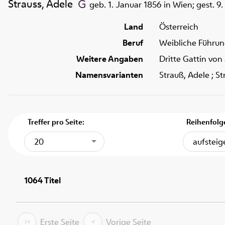
Strauss, Adele
geb. 1. Januar 1856 in Wien; gest. 9
Land
Österreich
Beruf
Weibliche Führun
Weitere Angaben
Dritte Gattin von
Namensvarianten
Strauß, Adele ; S
Treffer pro Seite:
Reihenfolg
20
aufstei
1064
Titel
Erste Seite
Vorige Seite