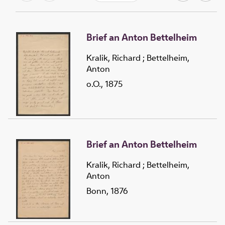
Brief an Anton Bettelheim
Kralik, Richard
;
Bettelheim,
Anton
o.O., 1875
Brief an Anton Bettelheim
Kralik, Richard
;
Bettelheim,
Anton
Bonn, 1876