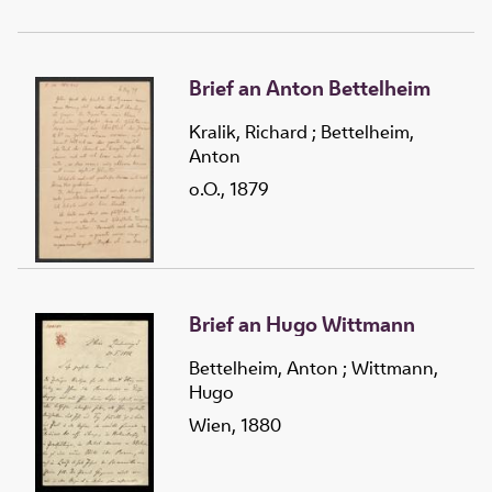
Brief an Anton Bettelheim
Kralik, Richard
;
Bettelheim,
Anton
o.O., 1879
Brief an Hugo Wittmann
Bettelheim, Anton
;
Wittmann,
Hugo
Wien, 1880