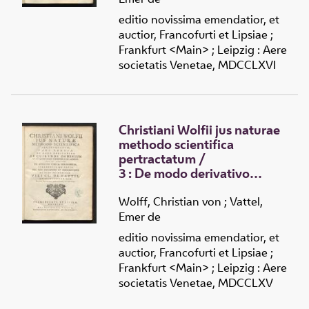
politicae inconcussa
editio novissima emendatior, et
fundamenta ponuntur
auctior, Francofurti et Lipsiae ;
Frankfurt <Main> ; Leipzig : Aere
societatis Venetae, MDCCLXVI
Christiani Wolfii jus naturae
methodo scientifica
pertractatum
/
3 :
De modo derivativo
acquirendi dominium et jus
quodcumque praesertim in
Wolff, Christian von
;
Vattel,
re alterius
Emer de
editio novissima emendatior, et
auctior, Francofurti et Lipsiae ;
Frankfurt <Main> ; Leipzig : Aere
societatis Venetae, MDCCLXV