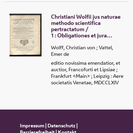
Christiani Wolfii jus naturae
methodo scientifica
pertractatum
/
1 :
Obligationes et jura
connata ex ipsa hominis
essentia atque natura a
Wolff, Christian von
;
Vattel,
priori demonstrantur et
Emer de
totius philosophiae moralis
editio novissima emendatior, et
omnisque Juris reliqui
auctior, Francofurti et Lipsiae ;
fundamenta solida jaciuntur,
Frankfurt <Main> ; Leipzig : Aere
cum clarissimi auctoris vita
societatis Venetae, MDCCLXIV
Impressum
|
Datenschutz
|
Barrierefreiheit
|
Kontakt