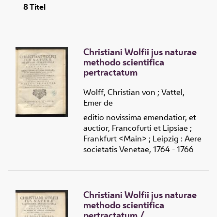
8
Titel
Christiani Wolfii jus naturae
methodo scientifica
pertractatum
Wolff, Christian von
;
Vattel,
Emer de
editio novissima emendatior, et
auctior, Francofurti et Lipsiae ;
Frankfurt <Main> ; Leipzig : Aere
societatis Venetae, 1764 - 1766
Christiani Wolfii jus naturae
methodo scientifica
pertractatum
/