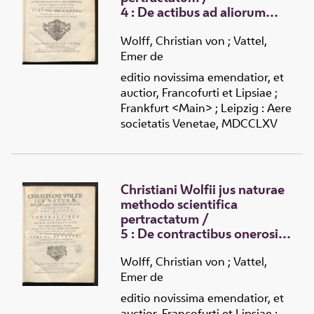
4 :
De actibus ad aliorum
utilitatem tendentibus in
specie, ubi agitur de
Wolff, Christian von
;
Vattel,
donationibus et de
Emer de
contractibus tam beneficis,
editio novissima emendatior, et
quam onerosis praecipuis
auctior, Francofurti et Lipsiae ;
Frankfurt <Main> ; Leipzig : Aere
societatis Venetae, MDCCLXV
Christiani Wolfii jus naturae
methodo scientifica
pertractatum
/
5 :
De contractibus onerosis
reliquis, quasi contractibus,
Modis tollendi obligationem
Wolff, Christian von
;
Vattel,
ex Contractu, et de jure in re
Emer de
sua alteri constituto, veluti
editio novissima emendatior, et
pignore, hypotheca et
auctior, Francofurti et Lipsiae ;