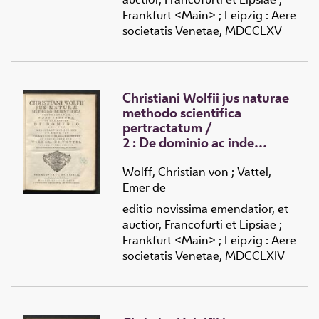
servitutibus
Frankfurt <Main> ; Leipzig : Aere
societatis Venetae, MDCCLXV
Christiani Wolfii jus naturae
methodo scientifica
pertractatum
/
2 :
De dominio ac inde
resultantibus juribus
cumque iis connexis
Wolff, Christian von
;
Vattel,
obligationibus
Emer de
editio novissima emendatior, et
auctior, Francofurti et Lipsiae ;
Frankfurt <Main> ; Leipzig : Aere
societatis Venetae, MDCCLXIV