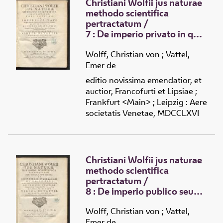
Christiani Wolfii jus naturae
methodo scientifica
pertractatum
/
7 :
De imperio privato in qua
tam de imperio ac societate
in genere, quam de officiis
Wolff, Christian von
;
Vattel,
ac jure in societatibus
Emer de
Conjugali, Paterna, Herili
editio novissima emendatior, et
atque Domo agitur, seu Jus
auctior, Francofurti et Lipsiae ;
omne Personarum
Frankfurt <Main> ; Leipzig : Aere
demonstratur
societatis Venetae, MDCCLXVI
Christiani Wolfii jus naturae
methodo scientifica
pertractatum
/
8 :
De imperio publico seu
jure civitatis in qua omne jus
publicum universale
Wolff, Christian von
;
Vattel,
demonstratur et verioris
Emer de