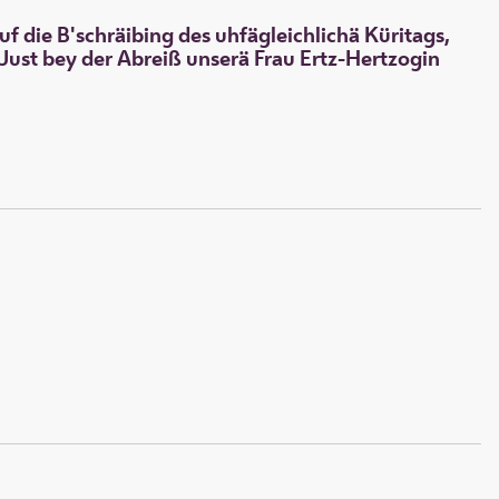
f die B'schräibing des uhfägleichlichä Küritags,
. Just bey der Abreiß unserä Frau Ertz-Hertzogin