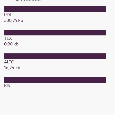
PDF
380,74 kb
TEXT
0,90 kb
ALTO
16,24 kb
RIS