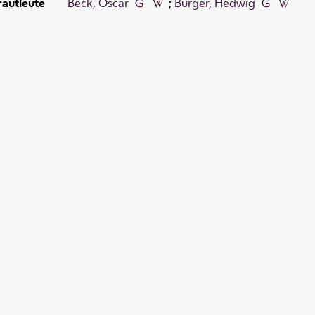
rautleute
Beck, Oscar
;
Burger, Hedwig