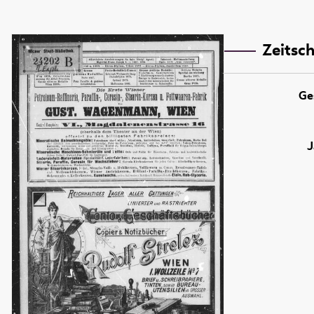
Zeitsch
Ge
J