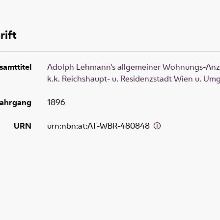
rift
samttitel
Adolph Lehmann's allgemeiner Wohnungs-Anzei
k.k. Reichshaupt- u. Residenzstadt Wien u. U
ahrgang
1896
URN
urn:nbn:at:AT-WBR-480848