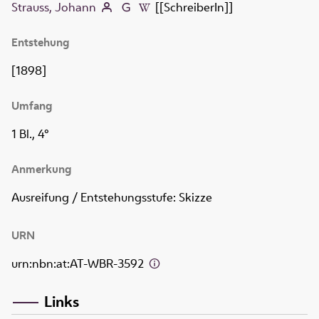
Strauss, Johann
[[SchreiberIn]]
Entstehung
[1898]
Umfang
1 Bl., 4°
Anmerkung
Ausreifung / Entstehungsstufe: Skizze
URN
urn:nbn:at:AT-WBR-3592
Links