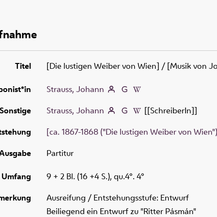
ufnahme
Titel
[Die lustigen Weiber von Wien]
/ [Musik von Jo
onist*in
Strauss, Johann
Sonstige
Strauss, Johann
[[SchreiberIn]]
tstehung
[ca. 1867-1868 ("Die lustigen Weiber von Wien"
Ausgabe
Partitur
Umfang
9 + 2 Bl. (16 +4 S.), qu.4°. 4°
merkung
Ausreifung / Entstehungsstufe: Entwurf
Beiliegend ein Entwurf zu "Ritter Pásmán"