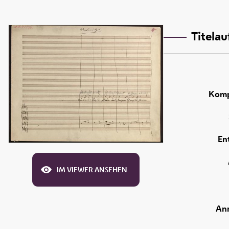
Titela
Komp
En
IM VIEWER ANSEHEN
An