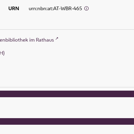
URN
urn:nbn:at:AT-WBR-465
enbibliothek im Rathaus
H)