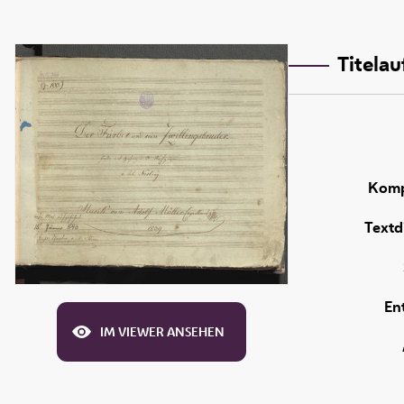
Titela
Komp
Textd
En
IM VIEWER ANSEHEN