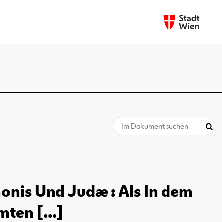
onis Und Judæ : Als In dem
ten [...]