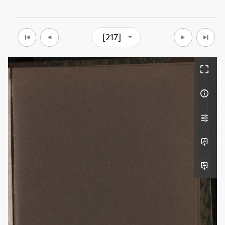
[217]