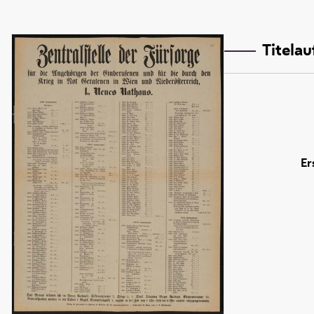
Titela
Er