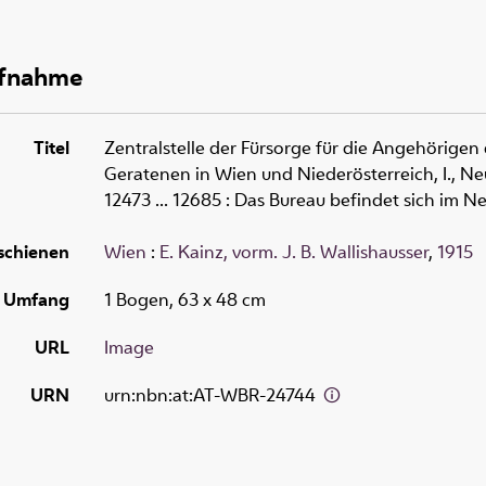
ufnahme
Titel
Zentralstelle der Fürsorge für die Angehörigen
Geratenen in Wien und Niederösterreich, I., N
12473 ... 12685
:
Das Bureau befindet sich im Ne
schienen
Wien
:
E. Kainz, vorm. J. B. Wallishausser
,
1915
Umfang
1 Bogen, 63 x 48 cm
URL
Image
URN
urn:nbn:at:AT-WBR-24744