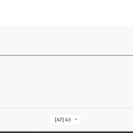
[47] 43