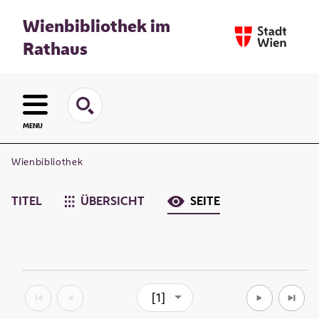
Wienbibliothek im
Rathaus
MENU
Wienbibliothek
TITEL
ÜBERSICHT
SEITE
[1]