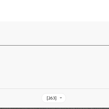
[263]