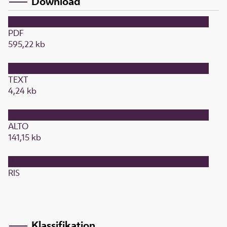
Download
PDF
595,22 kb
TEXT
4,24 kb
ALTO
141,15 kb
RIS
Klassifikation