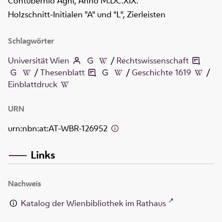
Contubernio Agni, Anno M.DC.XIX.
Holzschnitt-Initialen "A" und "L", Zierleisten
Schlagwörter
Universität Wien
/
Rechtswissenschaft
/
Thesenblatt
/
Geschichte 1619
/
Einblattdruck
URN
urn:nbn:at:AT-WBR-126952
Links
Nachweis
Katalog der Wienbibliothek im Rathaus