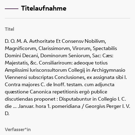
Titelaufnahme
Titel
D. O. M. A. Avthoritate Et Consensv Nobilivm,
Magnificorvm, Clarissimorvm, Virorum, Spectabilis
Domini Decani, Dominorum Seniorum, Sac: Cæs:
Majestatis, &c. Consiliariroum: adeoque totius
Amplissimi Iurisconsultorum Collegij in Archigymnasio
Viennensi subscriptas Conclusiones, ex assignata sibi l.
Contra majores C. de Inoff. testam. cum adjuncta
quæstione Canonica repetitionis ergò publice
discutiendas proponet
:
Disputabuntur in Collegio I. C.
die ... Januar. hora 1. pomeridiana
/ Georgivs Perger I. V.
D.
Verfasser*in