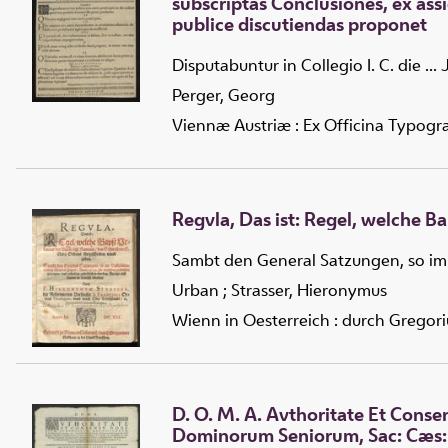
subscriptas Conclusiones, ex ass
publice discutiendas proponet
Disputabuntur in Collegio I. C. die ..
Perger, Georg
Viennæ Austriæ : Ex Officina Typogra
Regvla, Das ist: Regel, welche 
Sambt den General Satzungen, so im 
Urban
;
Strasser, Hieronymus
Wienn in Oesterreich : durch Gregor
D. O. M. A. Avthoritate Et Cons
Dominorum Seniorum, Sac: Cæs: Re