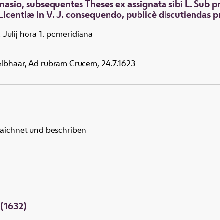
sio, subsequentes Theses ex assignata sibi L. Sub pr
icentiæ in V. J. consequendo, publicè discutiendas 
. Julij hora 1. pomeridiana
lbhaar, Ad rubram Crucem, 24.7.1623
aichnet und beschriben
(1632)