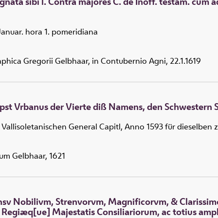
ignata sibi l. Contra majores C. de Inoff. testam. cum
. Januar. hora 1. pomeridiana
phica Gregorii Gelbhaar, in Contubernio Agni, 22.1.1619
Bapst Vrbanus der Vierte diß Namens, den Schwestern 
Vallisoletanischen General Capitl, Anno 1593 für dieselbe
ium Gelbhaar, 1621
ensv Nobilivm, Strenvorvm, Magnificorvm, & Clarissim
giæq[ue] Majestatis Consiliariorum, ac totius ampliss