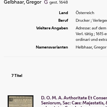
Gelbhaar, Gregor
gest. 1648
Land
Österreich
Beruf
Drucker ; Verlege
Weitere Angaben
Adresse: auf dem 
Verl. tätig ; 161
ordinari und ext
Namensvarianten
Helbhaar, Gregor
7
Titel
D. O. M. A. Avthoritate Et Cons
Seniorum, Sac: Cæs: Majestatis, 