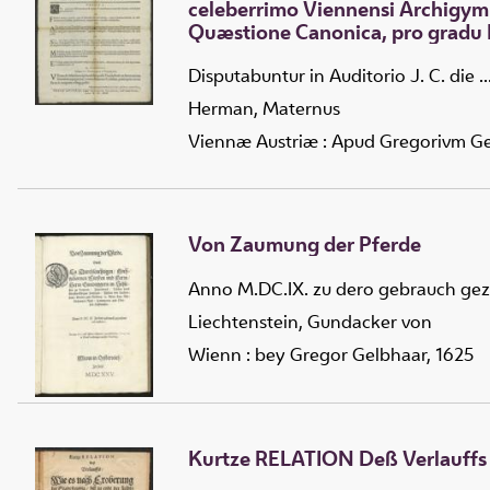
celeberrimo Viennensi Archigymna
Quæstione Canonica, pro gradu L
Disputabuntur in Auditorio J. C. die ..
Herman, Maternus
Viennæ Austriæ : Apud Gregorivm Ge
Von Zaumung der Pferde
Anno M.DC.IX. zu dero gebrauch gez
Liechtenstein, Gundacker von
Wienn : bey Gregor Gelbhaar, 1625
Kurtze RELATION Deß Verlauffs 