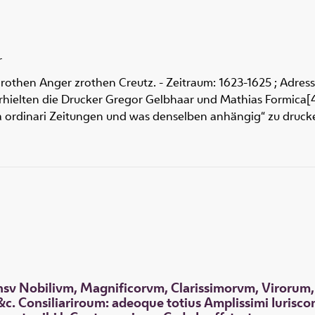
r
rothen Anger zrothen Creutz. - Zeitraum: 1623-1625 ; Adresse
5 erhielten die Drucker Gregor Gelbhaar und Mathias Formica
ra ordinari Zeitungen und was denselben anhängig“ zu druck
ensv Nobilivm, Magnificorvm, Clarissimorvm, Virorum
&c. Consiliariroum: adeoque totius Amplissimi Iurisc