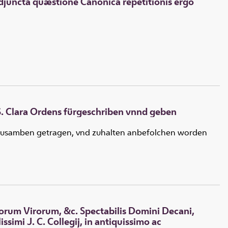
 adjuncta quæstione Canonica repetitionis ergò
S. Clara Ordens fürgeschriben vnnd geben
n zusamben getragen, vnd zuhalten anbefolchen worden
orum Virorum, &c. Spectabilis Domini Decani,
imi J. C. Collegij, in antiquissimo ac