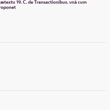
ætextu 19. C. de Transactionibus. vnà cum
proponet