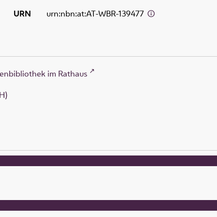
URN
urn:nbn:at:AT-WBR-139477
enbibliothek im Rathaus
H)