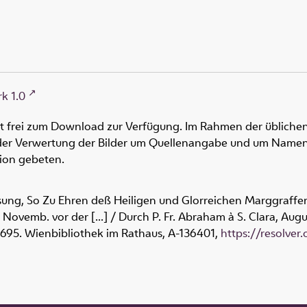
k 1.0
ht frei zum Download zur Verfügung. Im Rahmen der üblichen
oder Verwertung der Bilder um Quellenangabe und um Namen
tion gebeten.
sung, So Zu Ehren deß Heiligen und Glorreichen Marggraffe
. Novemb. vor der [...] / Durch P. Fr. Abraham à S. Clara, Aug
1695. Wienbibliothek im Rathaus,
A-136401
,
https://resolver