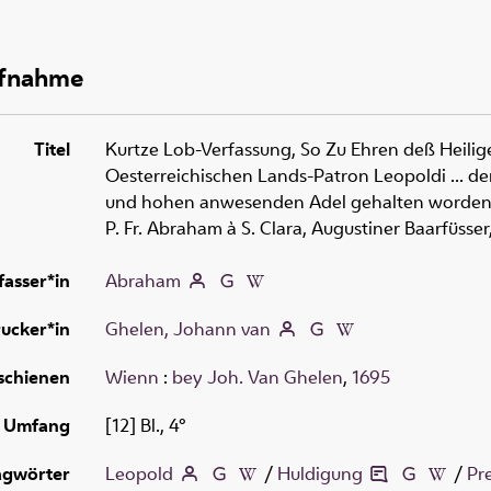
ufnahme
Titel
Kurtze Lob-Verfassung, So Zu Ehren deß Heili
Oesterreichischen Lands-Patron Leopoldi ... d
und hohen anwesenden Adel gehalten worden, in
P. Fr. Abraham à S. Clara, Augustiner Baarfüsser
fasser*in
Abraham
ucker*in
Ghelen, Johann van
schienen
Wienn
:
bey Joh. Van Ghelen
,
1695
Umfang
[12] Bl., 4°
agwörter
Leopold
/
Huldigung
/
Pr