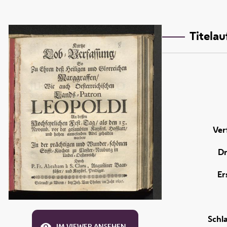
Titela
Ver
Dr
Er
Schl
IM VIEWER ANSEHEN