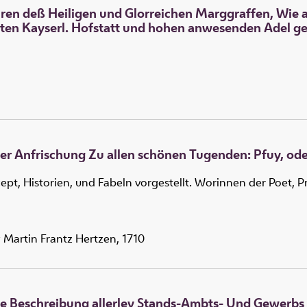
ren deß Heiligen und Glorreichen Marggraffen, Wie a
en Kayserl. Hofstatt und hohen anwesenden Adel gehal
der Anfrischung Zu allen schönen Tugenden: Pfuy, od
cept, Historien, und Fabeln vorgestellt. Worinnen der Poet, 
 Martin Frantz Hertzen, 1710
rtze Beschreibung allerley Stands-Ambts- Und Gewerb