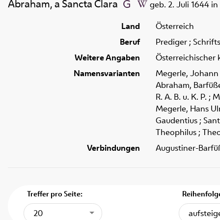
Abraham, a Sancta Clara
geb. 2. Juli 1644 i
Land
Österreich
Beruf
Prediger ; Schrift
Weitere Angaben
Österreichischer 
Namensvarianten
Megerle, Johann U
Abraham, Barfüßer
R. A. B. u. K. P. 
Megerle, Hans Ulri
Gaudentius ; Sant
Theophilus ; The
Verbindungen
Augustiner-Barfü
Treffer pro Seite:
Reihenfolg
20
aufstei