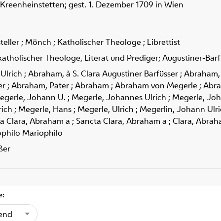
n Kreenheinstetten; gest. 1. Dezember 1709 in Wien
steller ; Mönch ; Katholischer Theologe ; Librettist
katholischer Theologe, Literat und Prediger; Augustiner-Bar
lrich ; Abraham, à S. Clara Augustiner Barfüsser ; Abraham, à
 ; Abraham, Pater ; Abraham ; Abraham von Megerle ; Abraham
; Megerle, Johann U. ; Megerle, Johannes Ulrich ; Megerle, Joh
ch ; Megerle, Hans ; Megerle, Ulrich ; Megerlin, Johann Ulrich
a Clara, Abraham a ; Sancta Clara, Abraham a ; Clara, Abrah
ophilo Mariophilo
ßer
e:
gend