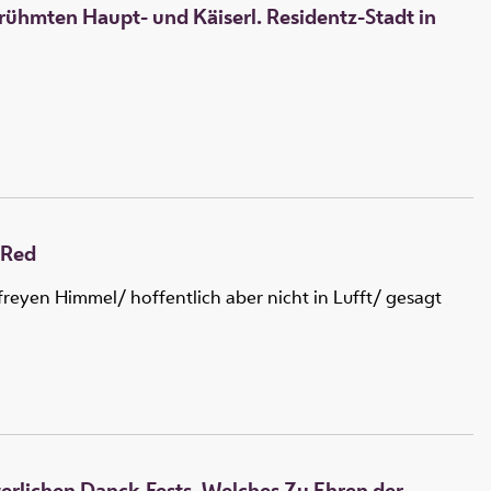
ühmten Haupt- und Käiserl. Residentz-Stadt in
-Red
reyen Himmel/ hoffentlich aber nicht in Lufft/ gesagt
yerlichen Danck-Fests, Welches Zu Ehren der