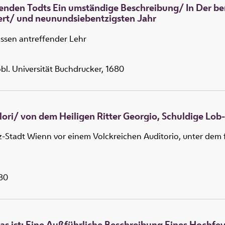
enden Todts Ein umständige Beschreibung/ In Der ber
rt/ und neunundsiebentzigsten Jahr
ssen antreffender Lehr
öbl. Universität Buchdrucker, 1680
Glori/ von dem Heiligen Ritter Georgio, Schuldige Lob
-Stadt Wienn vor einem Volckreichen Auditorio, unter dem f
680
Das ist: Eine Außführliche Beschreibung Eines Hochfe