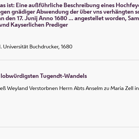
Das ist: Eine außführliche Beschreibung eines Hochfe
Wegen gnädiger Abwendung der über vns verhängten sch
 den 17. Junij Anno 1680 ... angestellet worden, Samb
vnd Kayserlichen Prediger
l. Universität Buchdrucker, 1680
 lobwürdigsten Tugendt-Wandels
deß Weyland Verstorbnen Herrn Abts Anselm zu Maria Zell in 